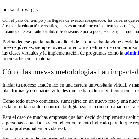
por sandra Vargas
Con el paso del tiempo y la llegada de eventos inesperados
,
las carreras que s
áreas de la educación versátiles, pues es normal que en los tiempos actuales,
notamos que esa tradicionalidad se desvanece por a poco, y que, igual que muc
Podría decirse que la tradicionalidad de la que se habla viene desde l
nuevos jóvenes, siempre tuvieron una forma definida de compartir su i
las clases virtuales y la implementación de programas como la
admini
interesados en la materia.
Cómo las nuevas metodologías han impactado 
Iniciar tu proceso académico en una carrera universitaria virtual, y m
plataformas y escenarios virtuales que se han ido convirtiendo en la r
Como todo nuevo comienzo, sumergirse en un nuevo reto y una nueva fo
es la importancia de reconocer la digitalización como un aliado estrat
Para el caso de muchas empresas que han decidido implementar solucion
a personas capacitadas y con el conocimiento indicado para lo que requ
como profesional en la vida real.
Buscar el punto de convergencia entre las cátedras tradicionales y las