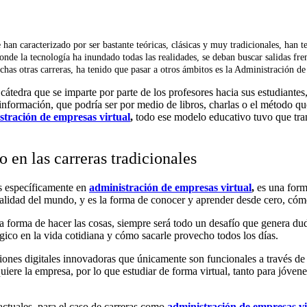
e han caracterizado por ser bastante teóricas, clásicas y muy tradicionales, han
 donde la tecnología ha inundado todas las realidades, se deban buscar salidas f
has otras carreras, ha tenido que pasar a otros ámbitos es la
A
dministración d
a cátedra que se imparte por parte de los profesores hacia sus estudiante
nformación, que podría ser por medio de libros, charlas o el método que
stración de empresas virtual
,
todo ese modelo educativo tuvo que tran
en las carreras tradicionales
ás específicamente en
administración de empresas virtual
,
es una form
ealidad del mundo, y es la forma de conocer y aprender desde cero, cómo
rma de hacer las cosas, siempre será todo un desafío que genera dudas 
égico en la vida cotidiana y cómo sacarle provecho todos los días.
es digitales innovadoras que únicamente son funcionales a través de la
iere la empresa, por lo que estudiar de forma virtual, tanto para jóvene
 actuales, para el caso de carreras como
administración de empresas v