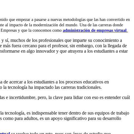
 tenido que empezar a pasarse a nuevas metodologías que las han convertido en
rente al impacto de la modernización del mundo. Una de las carreras donde
e
E
mpresas y que la conocemos como
administración de empresas virtual
.
s, y sí, muchos de los profesionales que imparte su conocimiento a
 más fuera cercano para el profesor, sin embargo, con la llegada de
sformarse en algo innovador y que atrayera a los estudiantes a estar
a de acercar a los estudiantes a los procesos educativos en
 la tecnología ha impactado las carreras tradicionales.
e incertidumbre, pero, la clave para lidiar con eso es entender cuál
 tecnología, es indispensable tener dentro de sus equipos de trabajo
s como para adultos, es un apoyo significativo para su desarrollo
irtual
se vuelve todo un reto, pues son áreas de estudio que