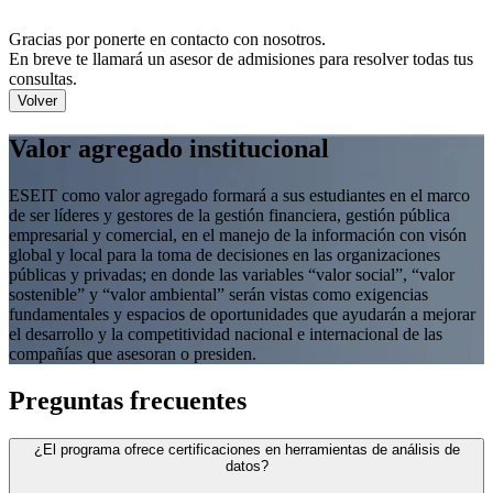
Gracias por ponerte en contacto con nosotros.
En breve te llamará un asesor de admisiones para resolver todas tus
consultas.
Volver
Valor agregado institucional
ESEIT como valor agregado formará a sus estudiantes en el marco
de ser líderes y gestores de la gestión financiera, gestión pública
empresarial y comercial, en el manejo de la información con visón
global y local para la toma de decisiones en las organizaciones
públicas y privadas; en donde las variables “valor social”, “valor
sostenible” y “valor ambiental” serán vistas como exigencias
fundamentales y espacios de oportunidades que ayudarán a mejorar
el desarrollo y la competitividad nacional e internacional de las
compañías que asesoran o presiden.
Preguntas frecuentes
¿El programa ofrece certificaciones en herramientas de análisis de
datos?