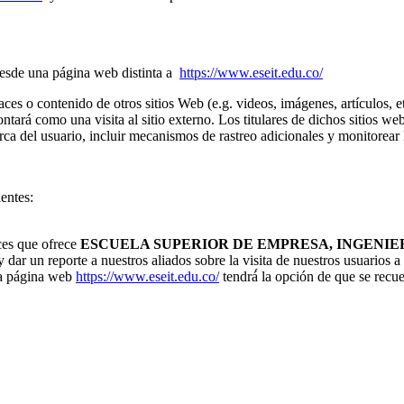
 desde una página web distinta a
https://www.eseit.edu.co/
ces o contenido de otros sitios Web (e.g. videos, imágenes, artículos, et
tará como una visita al sitio externo. Los titulares de dichos sitios we
a del usuario, incluir mecanismos de rastreo adicionales y monitorear l
ientes:
aces que ofrece
ESCUELA SUPERIOR DE EMPRESA, INGENIE
y dar un reporte a nuestros aliados sobre la visita de nuestros usuarios a
 la página web
https://www.eseit.edu.co/
tendrá́ la opción de que se recue