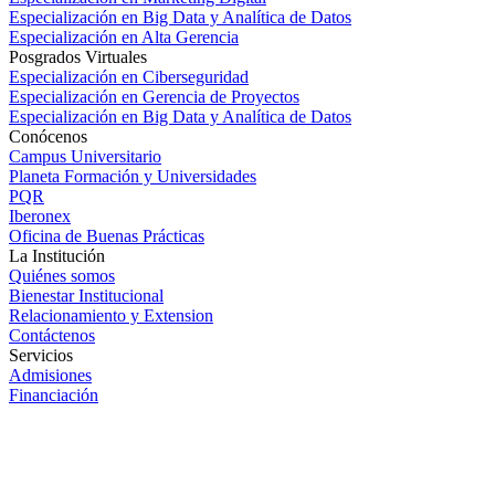
Especialización en Big Data y Analítica de Datos
Especialización en Alta Gerencia
Posgrados Virtuales
Especialización en Ciberseguridad
Especialización en Gerencia de Proyectos
Especialización en Big Data y Analítica de Datos
Conócenos
Campus Universitario
Planeta Formación y Universidades
PQR
Iberonex
Oficina de Buenas Prácticas
La Institución
Quiénes somos
Bienestar Institucional
Relacionamiento y Extension
Contáctenos
Servicios
Admisiones
Financiación