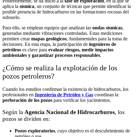
Posteriormente, se da inicio a la
fase de exploración
, en la que se
aplica la
sísmica
, un conjunto de técnicas que permite identificar la
posible presencia de hidrocarburos en las formaciones rocosas del
subsuelo.
Para ello, se emplean equipos que analizan las
ondas sísmicas
,
generadas mediante vibraciones controladas. Estas mediciones
permiten crear
mapas geológicos
, fundamentales para la toma de
decisiones. En esta etapa, la participación de
ingenieros de
petróleos
es clave para
evaluar riesgos, medir impactos
ambientales y garantizar procesos responsables
.
¿Cómo se realiza la explotación de los
pozos petroleros?
Cuando los estudios confirman la existencia de hidrocarburos, los
profesionales en
Ingeniería de Petróleo y Gas
coordinan la
perforación de los pozos
para verificar los yacimientos.
Según la
Agencia Nacional de Hidrocarburos
, los
pozos se dividen en:
Pozos exploratorios
, cuyo objetivo es el descubrimiento de
petróleo o gas.